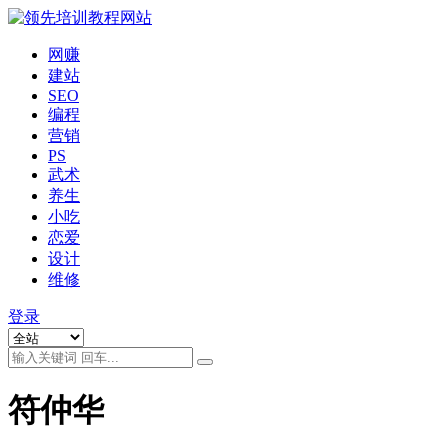
网赚
建站
SEO
编程
营销
PS
武术
养生
小吃
恋爱
设计
维修
登录
符仲华