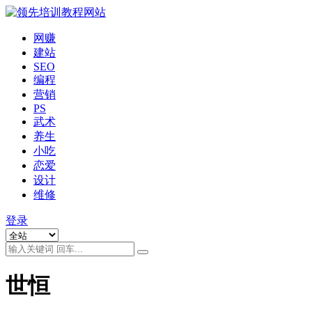
网赚
建站
SEO
编程
营销
PS
武术
养生
小吃
恋爱
设计
维修
登录
世恒