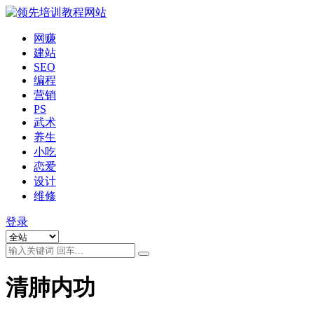
网赚
建站
SEO
编程
营销
PS
武术
养生
小吃
恋爱
设计
维修
登录
清肺内功