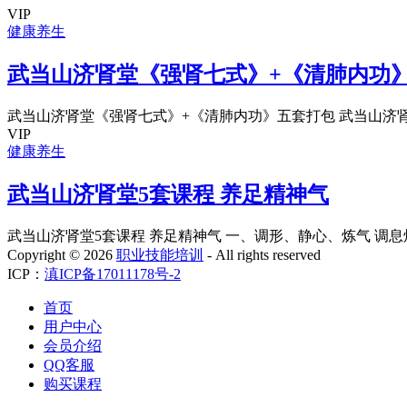
VIP
健康养生
武当山济肾堂《强肾七式》+《清肺内功
武当山济肾堂《强肾七式》+《清肺内功》五套打包 武当山济肾堂
VIP
健康养生
武当山济肾堂5套课程 养足精神气
武当山济肾堂5套课程 养足精神气 一、调形、静心、炼气 调息炼气 
Copyright ©
2026
职业技能培训
- All rights reserved
ICP：
滇ICP备17011178号-2
首页
用户中心
会员介绍
QQ客服
购买课程