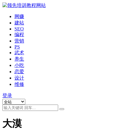
网赚
建站
SEO
编程
营销
PS
武术
养生
小吃
恋爱
设计
维修
登录
大漠