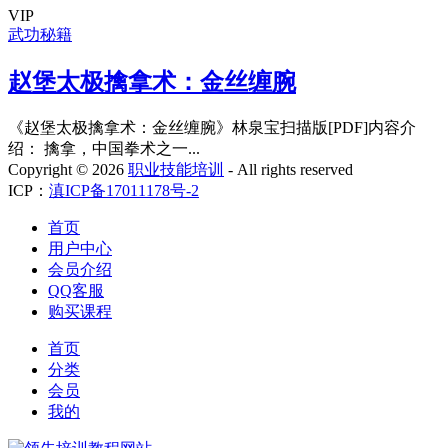
VIP
武功秘籍
赵堡太极擒拿术：金丝缠腕
《赵堡太极擒拿术：金丝缠腕》林泉宝扫描版[PDF]内容介
绍： 擒拿，中国拳术之一...
Copyright ©
2026
职业技能培训
- All rights reserved
ICP：
滇ICP备17011178号-2
首页
用户中心
会员介绍
QQ客服
购买课程
首页
分类
会员
我的