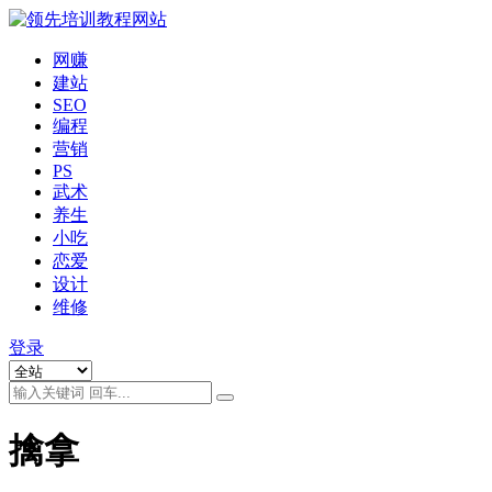
网赚
建站
SEO
编程
营销
PS
武术
养生
小吃
恋爱
设计
维修
登录
擒拿