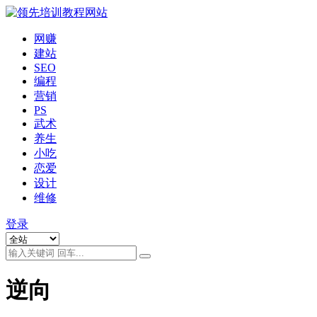
网赚
建站
SEO
编程
营销
PS
武术
养生
小吃
恋爱
设计
维修
登录
逆向