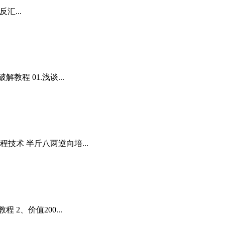
汇...
程 01.浅谈...
技术 半斤八两逆向培...
2、价值200...