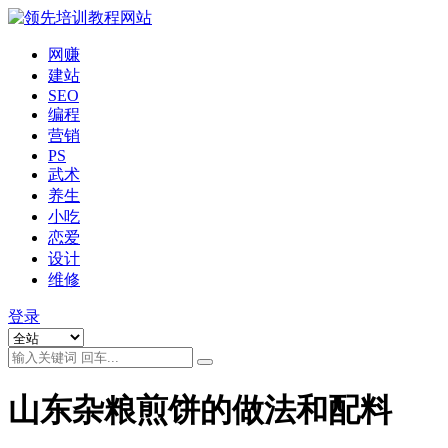
网赚
建站
SEO
编程
营销
PS
武术
养生
小吃
恋爱
设计
维修
登录
山东杂粮煎饼的做法和配料