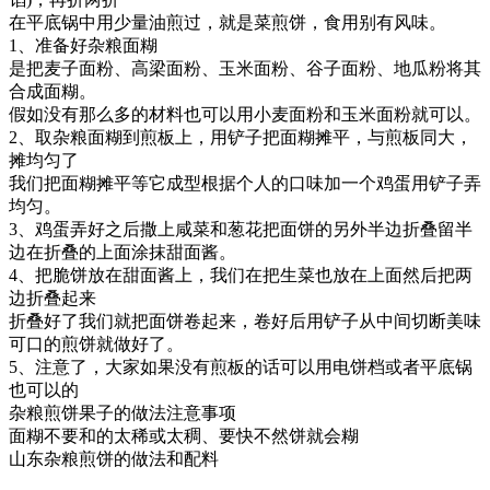
在平底锅中用少量油煎过，就是菜煎饼，食用别有风味。
1、准备好杂粮面糊
是把麦子面粉、高梁面粉、玉米面粉、谷子面粉、地瓜粉将其
合成面糊。
假如没有那么多的材料也可以用小麦面粉和玉米面粉就可以。
2、取杂粮面糊到煎板上，用铲子把面糊摊平，与煎板同大，
摊均匀了
我们把面糊摊平等它成型根据个人的口味加一个鸡蛋用铲子弄
均匀。
3、鸡蛋弄好之后撒上咸菜和葱花把面饼的另外半边折叠留半
边在折叠的上面涂抹甜面酱。
4、把脆饼放在甜面酱上，我们在把生菜也放在上面然后把两
边折叠起来
折叠好了我们就把面饼卷起来，卷好后用铲子从中间切断美味
可口的煎饼就做好了。
5、注意了，大家如果没有煎板的话可以用电饼档或者平底锅
也可以的
杂粮煎饼果子的做法注意事项
面糊不要和的太稀或太稠、要快不然饼就会糊
山东杂粮煎饼的做法和配料