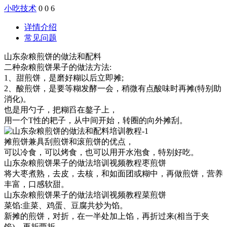
小吃技术
0
0
6
详情介绍
常见问题
山东杂粮煎饼的做法和配料
二种杂粮煎饼果子的做法方法:
1、甜煎饼，是磨好糊以后立即摊;
2、酸煎饼，是要等糊发酵一会，稍微有点酸味时再摊(特别助
消化)。
也是用勺子，把糊舀在鏊子上，
用一个T性的耙子，从中间开始，转圈的向外摊刮。
摊煎饼兼具刮煎饼和滚煎饼的优点，
可以冷食，可以烤食，也可以用开水泡食，特别好吃。
山东杂粮煎饼果子的做法培训视频教程枣煎饼
将大枣煮熟，去皮，去核，和如面团或糊中，再做煎饼，营养
丰富，口感软甜。
山东杂粮煎饼果子的做法培训视频教程菜煎饼
菜馅:韭菜、鸡蛋、豆腐共炒为馅。
新摊的煎饼，对折，在一半处加上馅，再折过来(相当于夹
馅)，再折两折