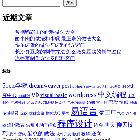
搜索
近期文章
常德鸭霸王的配料做法大全
卤牛肉的做法和步骤 最正宗的做法大全
快乐卤蛋的做法与卤料配方窍门
长沙臭豆腐的制作方法 怎么做臭豆腐的制作过程
凉拌菜制作方法及配料窍门
标签
51cto学院
dreamweaver
post
seo研
seowhy
python
seo入门
seo基础
vb
中文编程
wordpress
visual basic
究中心
seo赚钱
主题
恋爱
情感
婚姻
乌鸦救赎
亲密关系
包子的做法
富士康
加密视频提取
把妹
制作
易语言
梦工厂
按键精灵
撩妹
撩妹技巧
早餐
撩妹套路
气功
汽车维
程序设计
聊天技
聊天
约会
潭州教育
烘焙
电动车维修
修
巧
蛋糕的做法
逆向
软件破解
蛋糕
软件开发
脱单