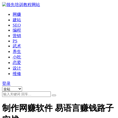
网赚
建站
SEO
编程
营销
PS
武术
养生
小吃
恋爱
设计
维修
登录
制作网赚软件 易语言赚钱路子