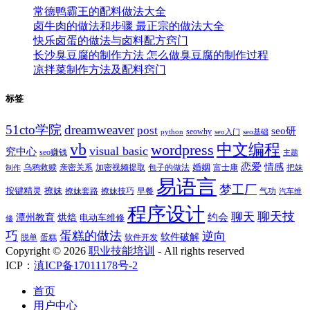
常德鸭霸王的配料做法大全
卤牛肉的做法和步骤 最正宗的做法大全
快乐卤蛋的做法与卤料配方窍门
长沙臭豆腐的制作方法 怎么做臭豆腐的制作过程
凉拌菜制作方法及配料窍门
标签
51cto学院
dreamweaver
post
seo研
seowhy
python
seo入门
seo基础
vb
中文编程
wordpress
visual basic
究中心
seo赚钱
主题
恋爱
情感
婚姻
乌鸦救赎
亲密关系
包子的做法
富士康
加密视频提取
把妹
制作
易语言
梦工厂
按键精灵
撩妹
撩妹技巧
早餐
撩妹套路
气功
汽车维
程序设计
聊天技
聊天
约会
潭州教育
烘焙
电动车维修
修
巧
蛋糕的做法
逆向
软件破解
蛋糕
软件开发
脱单
Copyright ©
2026
职业技能培训
- All rights reserved
ICP：
滇ICP备17011178号-2
首页
用户中心