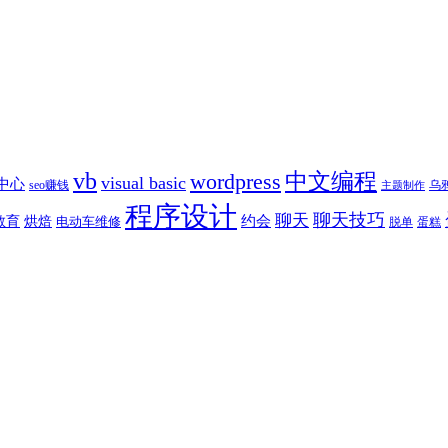
vb
中文编程
wordpress
visual basic
究中心
乌
seo赚钱
主题制作
程序设计
聊天技巧
聊天
约会
教育
烘焙
电动车维修
蛋糕
脱单