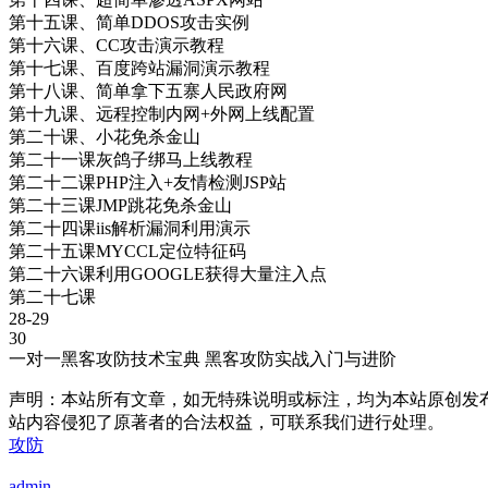
第十五课、简单DDOS攻击实例
第十六课、CC攻击演示教程
第十七课、百度跨站漏洞演示教程
第十八课、简单拿下五寨人民政府网
第十九课、远程控制内网+外网上线配置
第二十课、小花免杀金山
第二十一课灰鸽子绑马上线教程
第二十二课PHP注入+友情检测JSP站
第二十三课JMP跳花免杀金山
第二十四课iis解析漏洞利用演示
第二十五课MYCCL定位特征码
第二十六课利用GOOGLE获得大量注入点
第二十七课
28-29
30
一对一黑客攻防技术宝典 黑客攻防实战入门与进阶
声明：本站所有文章，如无特殊说明或标注，均为本站原创发
站内容侵犯了原著者的合法权益，可联系我们进行处理。
攻防
admin