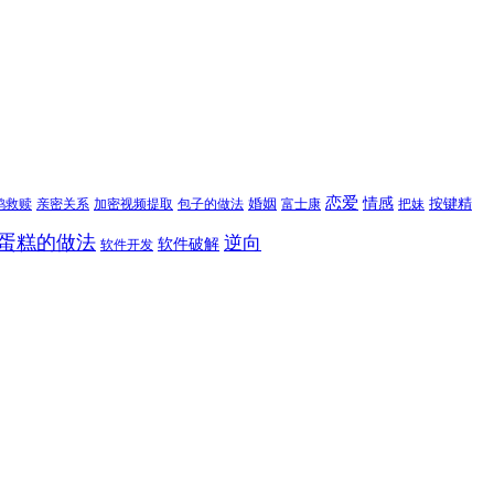
恋爱
情感
婚姻
按键精
鸦救赎
亲密关系
包子的做法
富士康
加密视频提取
把妹
蛋糕的做法
逆向
软件破解
软件开发