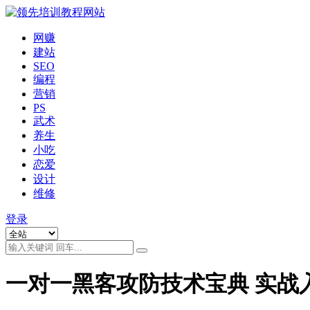
网赚
建站
SEO
编程
营销
PS
武术
养生
小吃
恋爱
设计
维修
登录
一对一黑客攻防技术宝典 实战