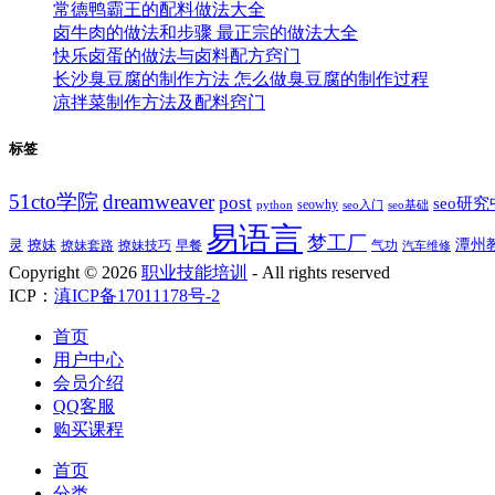
常德鸭霸王的配料做法大全
卤牛肉的做法和步骤 最正宗的做法大全
快乐卤蛋的做法与卤料配方窍门
长沙臭豆腐的制作方法 怎么做臭豆腐的制作过程
凉拌菜制作方法及配料窍门
标签
51cto学院
dreamweaver
post
seo研
seowhy
python
seo入门
seo基础
易语言
梦工厂
潭州
灵
撩妹
撩妹技巧
早餐
撩妹套路
气功
汽车维修
Copyright ©
2026
职业技能培训
- All rights reserved
ICP：
滇ICP备17011178号-2
首页
用户中心
会员介绍
QQ客服
购买课程
首页
分类