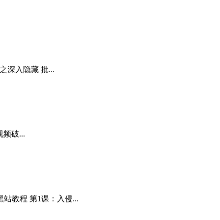
深入隐藏 批...
频破...
教程 第1课：入侵...