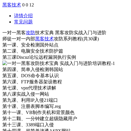
黑客技术
0
0
12
详情介绍
常见问题
一对一黑客
攻防
技术宝典 黑客攻防实战入门与进阶
师徒一对一内部
黑客技术
攻防系列教程(共30课)
第一课、安全检测国外站点
第二课、电脑安全技术防护篇
第三课Discuz论坛远程漏洞执行实例
第四课、简单入侵检测韩国站
第五课、DOS命令基本认识
第六课、FTP服务器架设教程
第七课、vpn代理技术讲解
第八课实战入侵一网站
第九课、利用IP入侵21端口
第十课、注册表脚本编写.reg
第十一课、VB制作关机和背景颜色
第十二颗、一分钟建立超级隐藏用户
第十三课、3389端口入侵
第十四课、超简单渗透ASPX网站