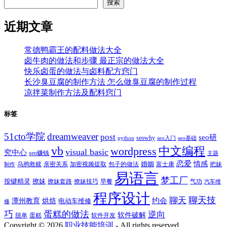
搜索
近期文章
常德鸭霸王的配料做法大全
卤牛肉的做法和步骤 最正宗的做法大全
快乐卤蛋的做法与卤料配方窍门
长沙臭豆腐的制作方法 怎么做臭豆腐的制作过程
凉拌菜制作方法及配料窍门
标签
51cto学院
dreamweaver
post
seo研
seowhy
python
seo入门
seo基础
vb
中文编程
wordpress
visual basic
究中心
seo赚钱
主题
恋爱
情感
婚姻
乌鸦救赎
亲密关系
包子的做法
富士康
加密视频提取
把妹
制作
易语言
梦工厂
按键精灵
撩妹
撩妹技巧
早餐
撩妹套路
气功
汽车维
程序设计
聊天技
聊天
约会
潭州教育
烘焙
电动车维修
修
巧
蛋糕的做法
逆向
软件破解
蛋糕
软件开发
脱单
Copyright ©
2026
职业技能培训
- All rights reserved