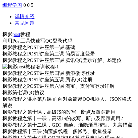
编程学习
0
0
5
详情介绍
常见问题
枫影
post
教程
利用Post工具快速写QQ登录代码
枫影教程之POST讲座第一课 基础
枫影教程之POST讲座第二课 简易百度登录
枫影教程之POST讲座第三课 腾讯QQ登录详解、JS定位
枫影教程之POST讲座第四课 新浪微博登录
枫影教程之POST讲座第五课 腾讯QQ注册
枫影教程之POST讲座第六课 淘宝、支付宝登录详解
枫影第七课QQ协议
枫影教程之讲座第八课 面向对象简易QQ机器人、JSON格式
解说
枫影教程之第十课，高级JS的改写、断点及跟踪调用
枫影教程之第十一课，高级JS的改写、断点及跟踪调用2
枫影教程之第十二课，GDI+自绘、渐隐渐显按钮、九宫锚点
枫影教程第十三课 淘宝多线程、多帐号、批量登录
枫影教程之第十六课 QQ邮箱RSA算法及自动处理cookie