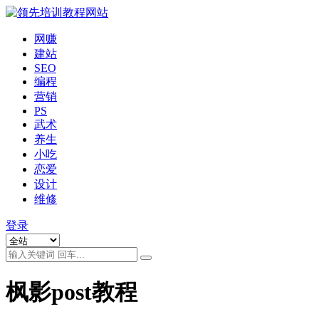
网赚
建站
SEO
编程
营销
PS
武术
养生
小吃
恋爱
设计
维修
登录
枫影post教程