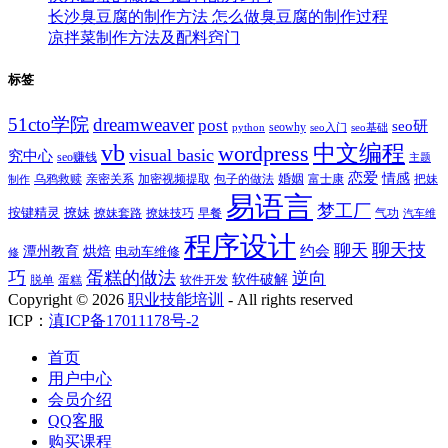
长沙臭豆腐的制作方法 怎么做臭豆腐的制作过程
凉拌菜制作方法及配料窍门
标签
51cto学院
dreamweaver
post
seo研
seowhy
python
seo入门
seo基础
vb
中文编程
wordpress
visual basic
究中心
seo赚钱
主题
恋爱
情感
婚姻
乌鸦救赎
亲密关系
包子的做法
富士康
加密视频提取
把妹
制作
易语言
梦工厂
按键精灵
撩妹
撩妹技巧
早餐
撩妹套路
气功
汽车维
程序设计
聊天技
聊天
约会
潭州教育
烘焙
电动车维修
修
巧
蛋糕的做法
逆向
软件破解
蛋糕
软件开发
脱单
Copyright ©
2026
职业技能培训
- All rights reserved
ICP：
滇ICP备17011178号-2
首页
用户中心
会员介绍
QQ客服
购买课程