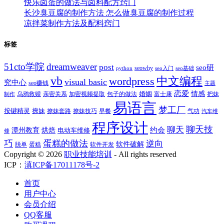
快乐卤蛋的做法与卤料配方窍门
长沙臭豆腐的制作方法 怎么做臭豆腐的制作过程
凉拌菜制作方法及配料窍门
标签
51cto学院
dreamweaver
post
seo研
seowhy
python
seo入门
seo基础
vb
中文编程
wordpress
visual basic
究中心
seo赚钱
主题
恋爱
情感
婚姻
乌鸦救赎
亲密关系
包子的做法
富士康
加密视频提取
把妹
制作
易语言
梦工厂
按键精灵
撩妹
撩妹技巧
早餐
撩妹套路
气功
汽车维
程序设计
聊天技
聊天
约会
潭州教育
烘焙
电动车维修
修
巧
蛋糕的做法
逆向
软件破解
蛋糕
软件开发
脱单
Copyright ©
2026
职业技能培训
- All rights reserved
ICP：
滇ICP备17011178号-2
首页
用户中心
会员介绍
QQ客服