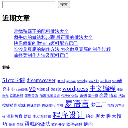
搜索
近期文章
常德鸭霸王的配料做法大全
卤牛肉的做法和步骤 最正宗的做法大全
快乐卤蛋的做法与卤料配方窍门
长沙臭豆腐的制作方法 怎么做臭豆腐的制作过程
凉拌菜制作方法及配料窍门
标签
51cto学院
dreamweaver
post
seo研
seowhy
python
seo入门
seo基础
vb
中文编程
wordpress
visual basic
究中心
seo赚钱
主题
恋爱
情感
婚姻
乌鸦救赎
亲密关系
包子的做法
富士康
加密视频提取
把妹
制作
易语言
梦工厂
按键精灵
撩妹
撩妹技巧
早餐
撩妹套路
气功
汽车维
程序设计
聊天技
聊天
约会
潭州教育
烘焙
电动车维修
修
巧
蛋糕的做法
逆向
软件破解
蛋糕
软件开发
脱单