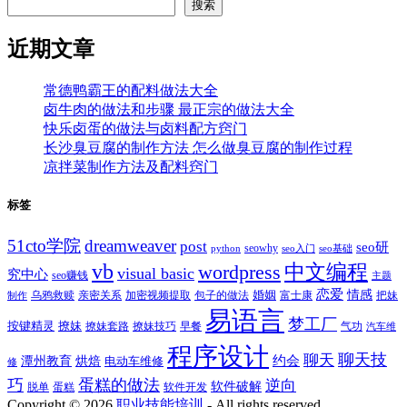
搜索
近期文章
常德鸭霸王的配料做法大全
卤牛肉的做法和步骤 最正宗的做法大全
快乐卤蛋的做法与卤料配方窍门
长沙臭豆腐的制作方法 怎么做臭豆腐的制作过程
凉拌菜制作方法及配料窍门
标签
51cto学院
dreamweaver
post
seo研
seowhy
python
seo入门
seo基础
vb
中文编程
wordpress
visual basic
究中心
seo赚钱
主题
恋爱
情感
婚姻
乌鸦救赎
亲密关系
包子的做法
富士康
加密视频提取
把妹
制作
易语言
梦工厂
按键精灵
撩妹
撩妹技巧
早餐
撩妹套路
气功
汽车维
程序设计
聊天技
聊天
约会
潭州教育
烘焙
电动车维修
修
巧
蛋糕的做法
逆向
软件破解
蛋糕
软件开发
脱单
Copyright ©
2026
职业技能培训
- All rights reserved