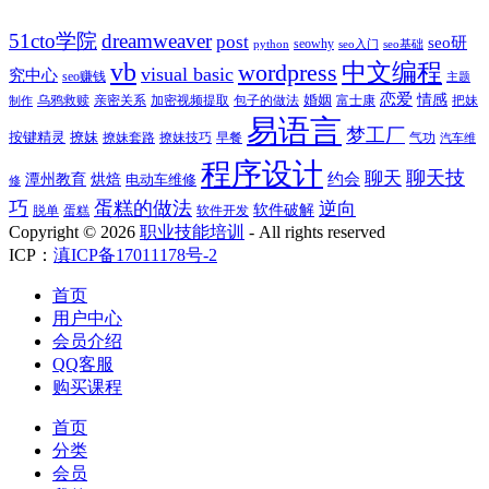
51cto学院
dreamweaver
post
seo研
seowhy
python
seo入门
seo基础
vb
中文编程
wordpress
visual basic
究中心
seo赚钱
主题
恋爱
情感
婚姻
乌鸦救赎
亲密关系
包子的做法
富士康
加密视频提取
把妹
制作
易语言
梦工厂
按键精灵
撩妹
撩妹技巧
早餐
撩妹套路
气功
汽车维
程序设计
聊天技
聊天
约会
潭州教育
烘焙
电动车维修
修
巧
蛋糕的做法
逆向
软件破解
蛋糕
软件开发
脱单
Copyright ©
2026
职业技能培训
- All rights reserved
ICP：
滇ICP备17011178号-2
首页
用户中心
会员介绍
QQ客服
购买课程
首页
分类
会员