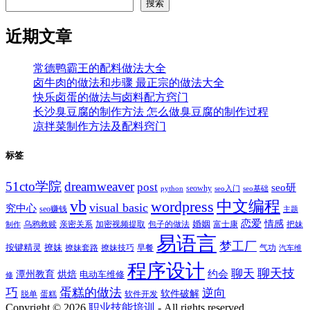
搜索
近期文章
常德鸭霸王的配料做法大全
卤牛肉的做法和步骤 最正宗的做法大全
快乐卤蛋的做法与卤料配方窍门
长沙臭豆腐的制作方法 怎么做臭豆腐的制作过程
凉拌菜制作方法及配料窍门
标签
51cto学院
dreamweaver
post
seo研
seowhy
python
seo入门
seo基础
vb
中文编程
wordpress
visual basic
究中心
seo赚钱
主题
恋爱
情感
婚姻
乌鸦救赎
亲密关系
包子的做法
富士康
加密视频提取
把妹
制作
易语言
梦工厂
按键精灵
撩妹
撩妹技巧
早餐
撩妹套路
气功
汽车维
程序设计
聊天技
聊天
约会
潭州教育
烘焙
电动车维修
修
巧
蛋糕的做法
逆向
软件破解
蛋糕
软件开发
脱单
Copyright ©
2026
职业技能培训
- All rights reserved