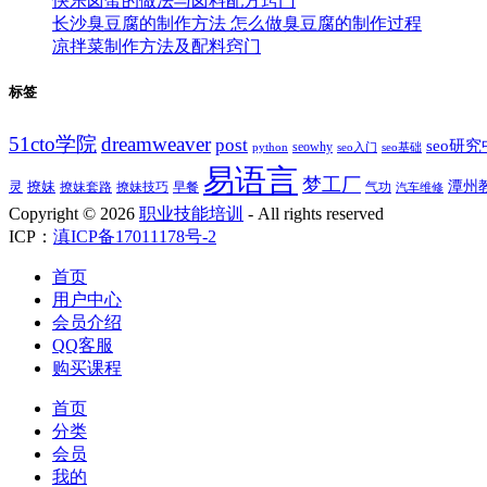
快乐卤蛋的做法与卤料配方窍门
长沙臭豆腐的制作方法 怎么做臭豆腐的制作过程
凉拌菜制作方法及配料窍门
标签
51cto学院
dreamweaver
post
seo研
seowhy
python
seo入门
seo基础
易语言
梦工厂
潭州
灵
撩妹
撩妹技巧
早餐
撩妹套路
气功
汽车维修
Copyright ©
2026
职业技能培训
- All rights reserved
ICP：
滇ICP备17011178号-2
首页
用户中心
会员介绍
QQ客服
购买课程
首页
分类
会员
我的