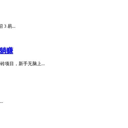
 易...
躺赚
砖项目，新手无脑上...
..