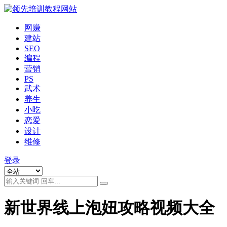
网赚
建站
SEO
编程
营销
PS
武术
养生
小吃
恋爱
设计
维修
登录
新世界线上泡妞攻略视频大全