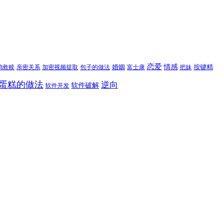
恋爱
情感
婚姻
按键精
鸦救赎
亲密关系
包子的做法
富士康
加密视频提取
把妹
蛋糕的做法
逆向
软件破解
软件开发