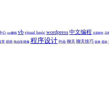
vb
中文编程
wordpress
visual basic
究中心
乌
seo赚钱
主题制作
程序设计
聊天技巧
聊天
约会
教育
烘焙
电动车维修
蛋糕
脱单