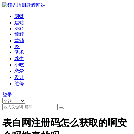
网赚
建站
SEO
编程
营销
PS
武术
养生
小吃
恋爱
设计
维修
登录
表白网注册码怎么获取的啊安