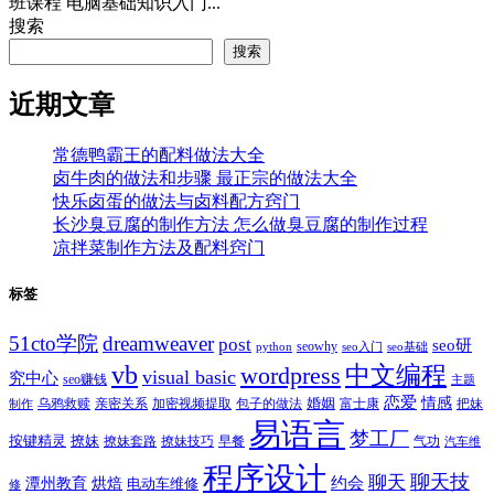
班课程 电脑基础知识入门...
搜索
搜索
近期文章
常德鸭霸王的配料做法大全
卤牛肉的做法和步骤 最正宗的做法大全
快乐卤蛋的做法与卤料配方窍门
长沙臭豆腐的制作方法 怎么做臭豆腐的制作过程
凉拌菜制作方法及配料窍门
标签
51cto学院
dreamweaver
post
seo研
seowhy
python
seo入门
seo基础
vb
中文编程
wordpress
visual basic
究中心
seo赚钱
主题
恋爱
情感
婚姻
乌鸦救赎
亲密关系
包子的做法
富士康
加密视频提取
把妹
制作
易语言
梦工厂
按键精灵
撩妹
撩妹技巧
早餐
撩妹套路
气功
汽车维
程序设计
聊天技
聊天
约会
潭州教育
烘焙
电动车维修
修