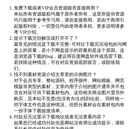
免费下载或者VIP会员资源能否直接商用？
本站所有资源版权均属于原作者所有，这里所提供资源
均只能用于参考学习用，请勿直接商用。若由于商用引
起版权纠纷，一切责任均由使用者承担。更多说明请参
考 VIP介绍。
提示下载完但解压或打开不了？
最常见的情况是下载不完整: 可对比下载完压缩包的与网
盘上的容量，若小于网盘提示的容量则是这个原因。这
是浏览器下载的bug，建议用百度网盘软件或迅雷下载。
若排除这种情况，可在对应资源底部留言，或联络我
们。
找不到素材资源介绍文章里的示例图片？
对于会员专享、整站源码、程序插件、网站模板、网页
模版等类型的素材，文章内用于介绍的图片通常并不包
含在对应可供下载素材包内。这些相关商业图片需另外
购买，且本站不负责(也没有办法)找到出处。 同样地一
些字体文件也是这种情况，但部分素材会在素材包内有
一份字体下载链接清单。
付款后无法显示下载地址或者无法查看内容？
如果您已经成功付款但是网站没有弹出成功提示，请联
系站长提供付款信息为您处理