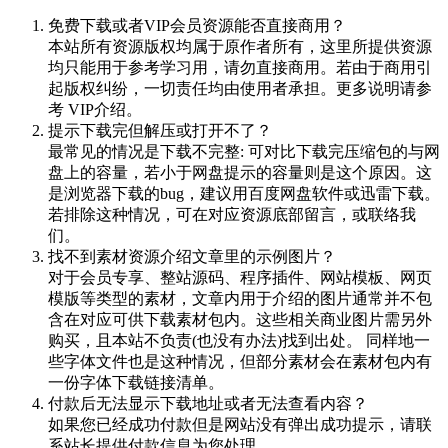
免费下载或者VIP会员资源能否直接商用？
本站所有资源版权均属于原作者所有，这里所提供资源
均只能用于参考学习用，请勿直接商用。若由于商用引
起版权纠纷，一切责任均由使用者承担。更多说明请参
考 VIP介绍。
提示下载完但解压或打开不了？
最常见的情况是下载不完整: 可对比下载完压缩包的与网
盘上的容量，若小于网盘提示的容量则是这个原因。这
是浏览器下载的bug，建议用百度网盘软件或迅雷下载。
若排除这种情况，可在对应资源底部留言，或联络我
们。
找不到素材资源介绍文章里的示例图片？
对于会员专享、整站源码、程序插件、网站模板、网页
模版等类型的素材，文章内用于介绍的图片通常并不包
含在对应可供下载素材包内。这些相关商业图片需另外
购买，且本站不负责(也没有办法)找到出处。 同样地一
些字体文件也是这种情况，但部分素材会在素材包内有
一份字体下载链接清单。
付款后无法显示下载地址或者无法查看内容？
如果您已经成功付款但是网站没有弹出成功提示，请联
系站长提供付款信息为您处理