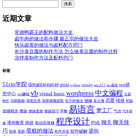
搜索
近期文章
常德鸭霸王的配料做法大全
卤牛肉的做法和步骤 最正宗的做法大全
快乐卤蛋的做法与卤料配方窍门
长沙臭豆腐的制作方法 怎么做臭豆腐的制作过程
凉拌菜制作方法及配料窍门
标签
51cto学院
dreamweaver
post
seo研
seowhy
python
seo入门
seo基础
vb
中文编程
wordpress
visual basic
究中心
seo赚钱
主题
恋爱
情感
婚姻
乌鸦救赎
亲密关系
包子的做法
富士康
加密视频提取
把妹
制作
易语言
梦工厂
按键精灵
撩妹
撩妹技巧
早餐
撩妹套路
气功
汽车维
程序设计
聊天技
聊天
约会
潭州教育
烘焙
电动车维修
修
巧
蛋糕的做法
逆向
软件破解
蛋糕
软件开发
脱单