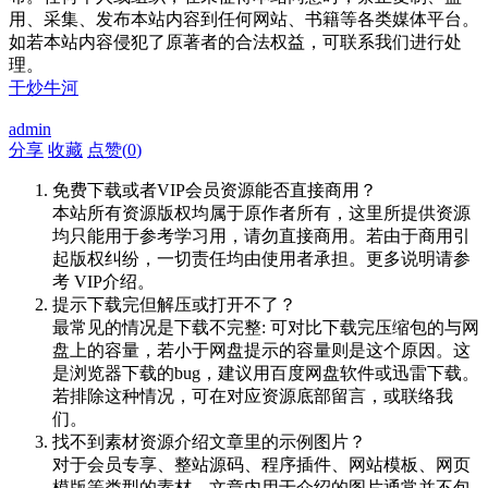
用、采集、发布本站内容到任何网站、书籍等各类媒体平台。
如若本站内容侵犯了原著者的合法权益，可联系我们进行处
理。
干炒牛河
admin
分享
收藏
点赞(
0
)
免费下载或者VIP会员资源能否直接商用？
本站所有资源版权均属于原作者所有，这里所提供资源
均只能用于参考学习用，请勿直接商用。若由于商用引
起版权纠纷，一切责任均由使用者承担。更多说明请参
考 VIP介绍。
提示下载完但解压或打开不了？
最常见的情况是下载不完整: 可对比下载完压缩包的与网
盘上的容量，若小于网盘提示的容量则是这个原因。这
是浏览器下载的bug，建议用百度网盘软件或迅雷下载。
若排除这种情况，可在对应资源底部留言，或联络我
们。
找不到素材资源介绍文章里的示例图片？
对于会员专享、整站源码、程序插件、网站模板、网页
模版等类型的素材，文章内用于介绍的图片通常并不包