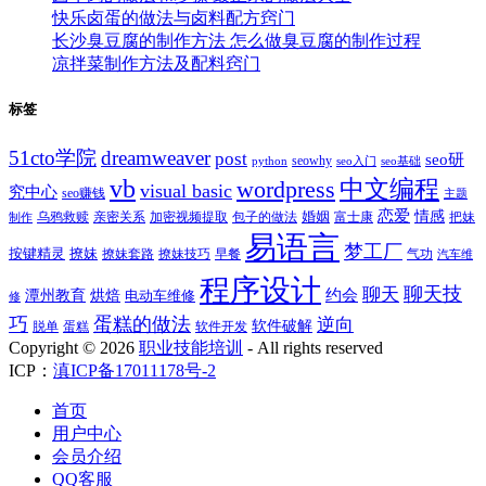
快乐卤蛋的做法与卤料配方窍门
长沙臭豆腐的制作方法 怎么做臭豆腐的制作过程
凉拌菜制作方法及配料窍门
标签
51cto学院
dreamweaver
post
seo研
seowhy
python
seo入门
seo基础
vb
中文编程
wordpress
visual basic
究中心
seo赚钱
主题
恋爱
情感
婚姻
乌鸦救赎
亲密关系
包子的做法
富士康
加密视频提取
把妹
制作
易语言
梦工厂
按键精灵
撩妹
撩妹技巧
早餐
撩妹套路
气功
汽车维
程序设计
聊天技
聊天
约会
潭州教育
烘焙
电动车维修
修
巧
蛋糕的做法
逆向
软件破解
蛋糕
软件开发
脱单
Copyright ©
2026
职业技能培训
- All rights reserved
ICP：
滇ICP备17011178号-2
首页
用户中心
会员介绍
QQ客服