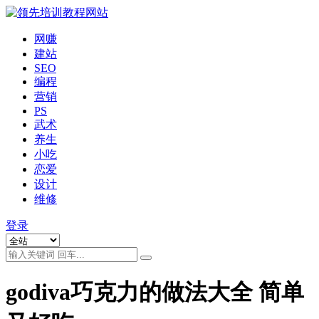
网赚
建站
SEO
编程
营销
PS
武术
养生
小吃
恋爱
设计
维修
登录
godiva巧克力的做法大全 简单