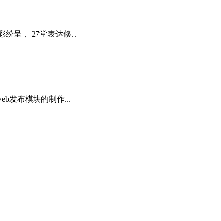
呈， 27堂表达修...
b发布模块的制作...