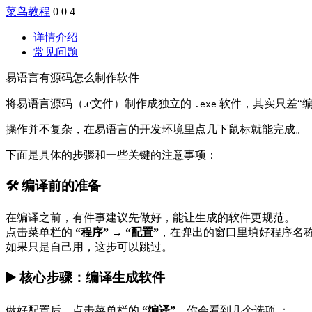
菜鸟教程
0
0
4
详情介绍
常见问题
易语言有源码怎么制作软件
将易语言源码（.e文件）制作成独立的
软件，其实只差“编
.exe
操作并不复杂，在易语言的开发环境里点几下鼠标就能完成。
下面是具体的步骤和一些关键的注意事项：
🛠️ 编译前的准备
在编译之前，有件事建议先做好，能让生成的软件更规范。
点击菜单栏的
“程序”
→
“配置”
，在弹出的窗口里填好程序名
如果只是自己用，这步可以跳过。
▶️ 核心步骤：编译生成软件
做好配置后，点击菜单栏的
“编译”
，你会看到几个选项
：