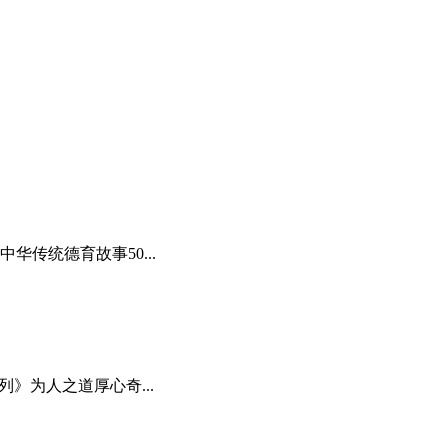
华传统德育故事50...
列》为人之道厚心奇...