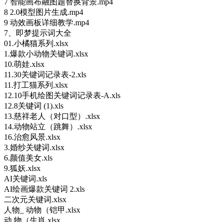
7 智能画布融图题替换背景.mp4
8 2.0模型图片生成.mp4
9 动效画板详细教学.mp4
7、即梦提示词大全
01.小橘猫系列.xlsx
1.爆款小动物关键词.xlsx
10.萌娃.xlsx
11.30关键词记录表-2.xls
11.打工猫系列.xlsx
12.10手机绘图关键词记录表-A.xls
12.8关键词 (1).xls
13.慈祥老人（对口型）.xlsx
14.动物站立（跳舞）.xlsx
16.治愈风景.xlsx
3.婚纱关键词.xlsx
6.颜值美女.xls
9.狐妖.xlsx
AI关键词.xls
AI绘画爆款关键词 2.xls
二次元关键词.xlsx
人物_ 动物（铠甲.xlsx
动 物（生肖.xlsx