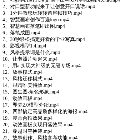
2、对口型新功能来了让创意开口说话.mp4
3、1分钟教您玩转转首尾帧技巧.mp4
4、智慧画布创作百遍logo.mp4
5、智慧画布落笔即出图.mp4
6、落笔成图.mp4
7、30秒轻松搞定好看的毕业写真.mp4
8、影视模型1.4.mp4
9、风格提示词是什么.mp4
10、让老照片动起来.mp4
11、用ai实现大神级的无缝专场.mp4
12、故事模式.mp4
13、风格迁移模式.mp4
14、眼睛唯美特效.mp4
15、图生图-角色形象.mp4
16、动效画板.mp4
17、即梦2.0模型介绍.mp4
18、四部搞定高品质多样化的海报.mp4
19、漫画合拍效果.mp4
20、动效画板实现日落效果.mp4
21、穿越时空换装.mp4
22、故事创作、风格参考功能.mp4