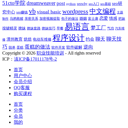
51cto学院
dreamweaver
post
seo研
seowhy
python
seo入门
seo基础
vb
中文编程
wordpress
visual basic
究中心
seo赚钱
主题
恋爱
情感
婚姻
乌鸦救赎
亲密关系
包子的做法
富士康
加密视频提取
把妹
制作
易语言
梦工厂
按键精灵
撩妹
撩妹技巧
早餐
撩妹套路
气功
汽车维
程序设计
聊天技
聊天
约会
潭州教育
烘焙
电动车维修
修
巧
蛋糕的做法
逆向
软件破解
蛋糕
软件开发
脱单
Copyright ©
2026
职业技能培训
- All rights reserved
ICP：
滇ICP备17011178号-2
首页
用户中心
会员介绍
QQ客服
购买课程
首页
分类
会员
我的