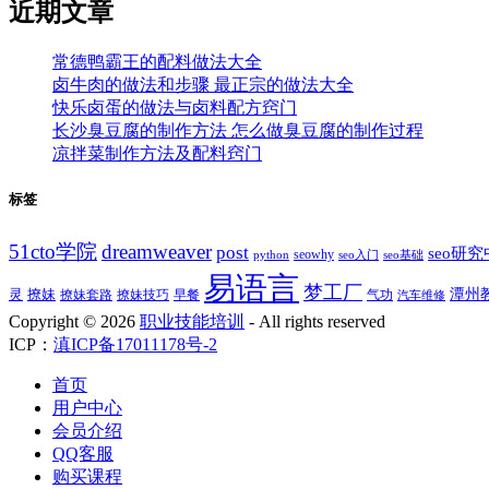
近期文章
常德鸭霸王的配料做法大全
卤牛肉的做法和步骤 最正宗的做法大全
快乐卤蛋的做法与卤料配方窍门
长沙臭豆腐的制作方法 怎么做臭豆腐的制作过程
凉拌菜制作方法及配料窍门
标签
51cto学院
dreamweaver
post
seo研
seowhy
python
seo入门
seo基础
易语言
梦工厂
潭州
灵
撩妹
撩妹技巧
早餐
撩妹套路
气功
汽车维修
Copyright ©
2026
职业技能培训
- All rights reserved
ICP：
滇ICP备17011178号-2
首页
用户中心
会员介绍
QQ客服
购买课程