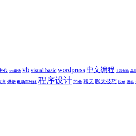
vb
中文编程
wordpress
visual basic
究中心
乌
seo赚钱
主题制作
程序设计
聊天技巧
聊天
约会
教育
烘焙
电动车维修
蛋糕
脱单