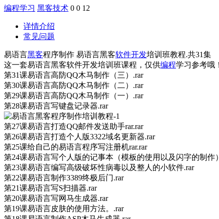
编程学习
黑客技术
0
0
12
详情介绍
常见问题
易语言
黑客
程序制作 易语言黑客
软件开发
培训班教程.共31集
这一套易语言黑客软件开发培训班课程，仅供
编程
学习参考哦
第31课易语言高防QQ木马制作（三）.rar
第30课易语言高防QQ木马制作（二）.rar
第29课易语言高防QQ木马制作（一）.rar
第28课易语言写键盘记录器.rar
第27课易语言打造QQ邮件发送助手rar.rar
第26课易语言打造个人版3322域名更新器.rar
第25课给自己的易语言程序写注册机rar.rar
第24课易语言写个人版的记事本（模板的使用以及闪字的制作）.
第23课易语言编写高级破坏性病毒以及整人的小软件.rar
第22课易语言制作3389终极后门.rar
第21课易语言写S扫描器.rar
第20课易语言写网马生成器.rar
第19课易语言皮肤的使用方法。.rar
第18课易语言制作ASP木马生成器.rar