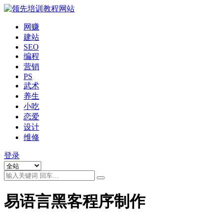
网赚
建站
SEO
编程
营销
PS
武术
养生
小吃
恋爱
设计
维修
登录
易语言黑客程序制作