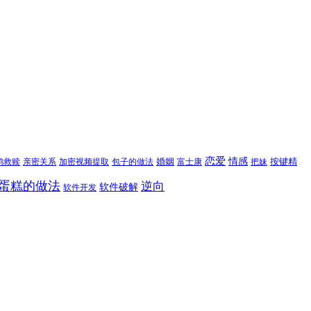
恋爱
情感
婚姻
按键精
鸦救赎
亲密关系
包子的做法
富士康
加密视频提取
把妹
蛋糕的做法
逆向
软件破解
软件开发