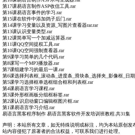
第17课易语言制作ASP收信工具.rar
第16课易语言事件的学习.rar
第15课在软件中添加鸽子后门.rar
第14课学习变量以及资源_写图片查看器rar.rar
第13课认识变量类型.rar
第12课简单写一个加减运算器.rar
第11课QQ空间提权工具.rar
第10课QQ空间强制查看器.rar
第9课学习简单的几个代码.rar
第8课写一个MP3播放器.rar
第7课组建学习的最后一课.rar
第6课选择列表框_滚动条_进度条_滑块条_选择夹_影像框_日期框.
第5课学习选择框单选框组合框和列表框.rar
第4课易语言学习课程.rar
第3课外形框画板分组框标签.rar
第2课认识启动窗口编辑框图片框.rar
第1课易语言学习介绍.rar
易语言黑客程序制作 易语言黑客软件开发培训班教程.共31集
声明：本站所有文章，如无特殊说明或标注，均为本站原创发
站内容侵犯了原著者的合法权益，可联系我们进行处理。