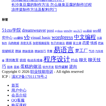
长沙臭豆腐的制作方法 怎么做臭豆腐的制作过程
凉拌菜制作方法及配料窍门
标签
51cto学院
dreamweaver
post
seo研
seowhy
python
seo入门
seo基础
vb
中文编程
wordpress
visual basic
究中心
seo赚钱
主题
恋爱
情感
婚姻
乌鸦救赎
亲密关系
包子的做法
富士康
加密视频提取
把妹
制作
易语言
梦工厂
按键精灵
撩妹
撩妹技巧
早餐
撩妹套路
气功
汽车维
程序设计
聊天技
聊天
约会
潭州教育
烘焙
电动车维修
修
巧
蛋糕的做法
逆向
软件破解
蛋糕
软件开发
脱单
Copyright ©
2026
职业技能培训
- All rights reserved
ICP：
滇ICP备17011178号-2
首页
用户中心
会员介绍
QQ客服
购买课程