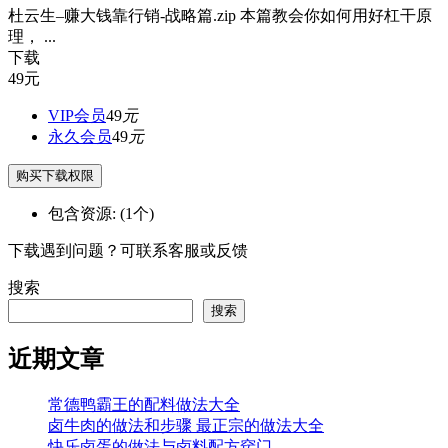
杜云生–赚大钱靠行销-战略篇.zip 本篇教会你如何用好杠干原
理， ...
下载
49
元
VIP会员
49
元
永久会员
49
元
购买下载权限
包含资源:
(1个)
下载遇到问题？可联系客服或反馈
搜索
搜索
近期文章
常德鸭霸王的配料做法大全
卤牛肉的做法和步骤 最正宗的做法大全
快乐卤蛋的做法与卤料配方窍门