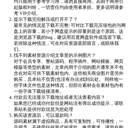
均只能用于参考学习用，请勿直接商用。若由于商用引
起版权纠纷，一切责任均由使用者承担。更多说明请参
考 VIP介绍。
提示下载完但解压或打开不了？
最常见的情况是下载不完整: 可对比下载完压缩包的与网
盘上的容量，若小于网盘提示的容量则是这个原因。这
是浏览器下载的bug，建议用百度网盘软件或迅雷下载。
若排除这种情况，可在对应资源底部留言，或联络我
们。
找不到素材资源介绍文章里的示例图片？
对于会员专享、整站源码、程序插件、网站模板、网页
模版等类型的素材，文章内用于介绍的图片通常并不包
含在对应可供下载素材包内。这些相关商业图片需另外
购买，且本站不负责(也没有办法)找到出处。 同样地一
些字体文件也是这种情况，但部分素材会在素材包内有
一份字体下载链接清单。
付款后无法显示下载地址或者无法查看内容？
如果您已经成功付款但是网站没有弹出成功提示，请联
系站长提供付款信息为您处理
购买该资源后，可以退款吗？
源码素材属于虚拟商品，具有可复制性，可传播性，一
旦授予，不接受任何形式的退款、换货要求。请您在购