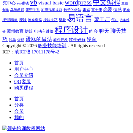
vb
中文编程
wordpress
visual basic
究中心
seo赚钱
主题
恋爱
情感
婚姻
乌鸦救赎
亲密关系
包子的做法
富士康
加密视频提取
把妹
制作
易语言
梦工厂
按键精灵
撩妹
撩妹技巧
早餐
撩妹套路
气功
汽车维
程序设计
聊天技
聊天
约会
潭州教育
烘焙
电动车维修
修
巧
蛋糕的做法
逆向
软件破解
蛋糕
软件开发
脱单
Copyright ©
2026
职业技能培训
- All rights reserved
ICP：
滇ICP备17011178号-2
首页
用户中心
会员介绍
QQ客服
购买课程
首页
分类
会员
我的