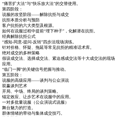
“痛苦扩大法”与“快乐放大法”的交替使用。
第四阶段：
说服的攻坚阶段——解除抗拒与成交
抗拒本质分析与预防
客户抗拒的六大类型及根源。
如何在说服过程中提前“埋下种子”，化解潜在抗拒。
经典解除抗拒公式
“感知-同意-提问-反转”四步法现场演练。
针对价格、怀疑、拖延等常见抗拒的精准话术库。
绝对成交的多种策略
假设成交法、选择成交法、紧迫感成交法等十大成交法的现场
应用。
“临门一脚”的关键信号把握与推动。
第五阶段：
说服的高级应用——谈判与公众演说
双赢谈判艺术
开局、中场、终局的谈判策略。
锚定效应、让步艺术在说服中的应用。
一对多批量说服（公众演说式说服）
舞台魅力的打造。
群体情绪的带动与集体成交技巧。