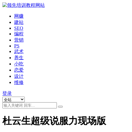
网赚
建站
SEO
编程
营销
PS
武术
养生
小吃
恋爱
设计
维修
登录
杜云生超级说服力现场版