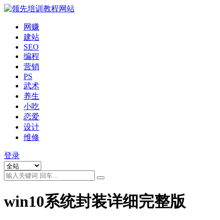
网赚
建站
SEO
编程
营销
PS
武术
养生
小吃
恋爱
设计
维修
登录
win10系统封装详细完整版