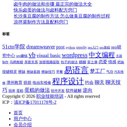
卤牛肉的做法和步骤 最正宗的做法大全
快乐卤蛋的做法与卤料配方窍门
长沙臭豆腐的制作方法 怎么做臭豆腐的制作过程
凉拌菜制作方法及配料窍门
标签
51cto学院
dreamweaver
post
seo研
seowhy
python
seo入门
seo基础
vb
中文编程
wordpress
visual basic
究中心
seo赚钱
主题
恋爱
情感
婚姻
乌鸦救赎
亲密关系
包子的做法
富士康
加密视频提取
把妹
制作
易语言
梦工厂
按键精灵
撩妹
撩妹技巧
早餐
撩妹套路
气功
汽车维
程序设计
聊天技
聊天
约会
潭州教育
烘焙
电动车维修
修
巧
蛋糕的做法
逆向
软件破解
蛋糕
软件开发
脱单
Copyright ©
2026
职业技能培训
- All rights reserved
ICP：
滇ICP备17011178号-2
首页
用户中心
会员介绍